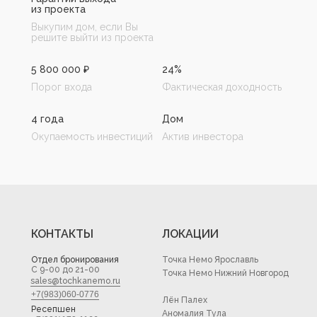
из проекта
Выкупим дом, если Вы
СОЗДАТЕЛЬ
решите выйти из проекта
САЙТА
5 800 000 ₽
24%
Порог входа
Фактическая доходность
4 года
Дом
Окупаемость инвестиций
Актив инвестора
КОНТАКТЫ
ЛОКАЦИИ
Отдел бронирования
Точка Немо Ярославль
С 9-00 до 21-00
Точка Немо Нижний Новгород
sales@tochkanemo.ru
+7(983)060-0776
Лён Палех
Ресепшен
Аномалия Тула